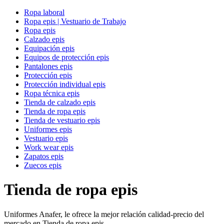
Ropa laboral
Ropa epis | Vestuario de Trabajo
Ropa epis
Calzado epis
Equipación epis
Equipos de protección epis
Pantalones epis
Protección epis
Protección individual epis
Ropa técnica epis
Tienda de calzado epis
Tienda de ropa epis
Tienda de vestuario epis
Uniformes epis
Vestuario epis
Work wear epis
Zapatos epis
Zuecos epis
Tienda de ropa epis
Uniformes Anafer, le ofrece la mejor relación calidad-precio del
mercado en Tienda de ropa epis.